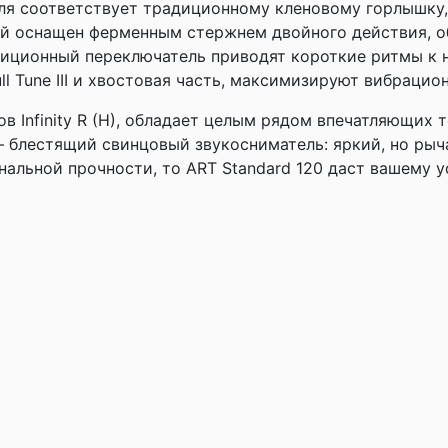
ля соответствует традиционному кленовому горлышку,
ый оснащен ферменным стержнем двойного действия, 
хпозиционный переключатель приводят короткие ритмы 
ll Tune III и хвостовая часть, максимизируют вибрацио
ов Infinity R (H), обладает целым рядом впечатляющих
— блестящий свинцовый звукосниматель: яркий, но ры
нальной прочности, то ART Standard 120 даст вашему у