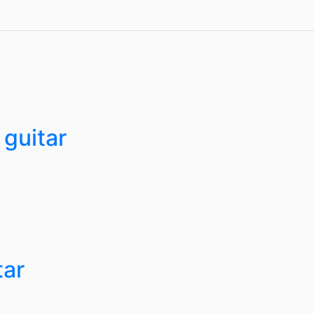
 guitar
tar