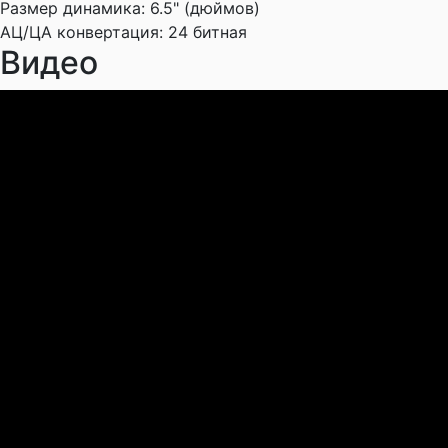
Размер динамика:
6.5" (дюймов)
АЦ/ЦА конвертация:
24 битная
Видео