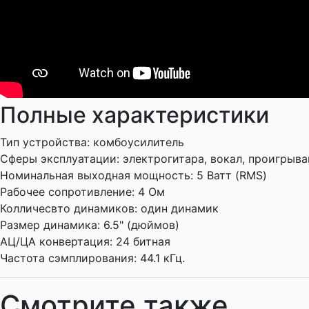
Полные характеристики
Тип устройства:
комбоусилитель
Сферы эксплуатации:
электрогитара, вокал, проигрыв
Номинальная выходная мощность:
5 Ватт (RMS)
Рабочее сопротивление:
4 Ом
Колличесвто динамиков:
один динамик
Размер динамика:
6.5" (дюймов)
АЦ/ЦА конвертация:
24 битная
Частота сэмплирования:
44.1 кГц.
Смотрите также