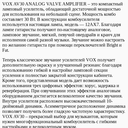
VOX AV30 ANALOG VALVE AMPLIFIER – это компактный
ламповый усилитель, обладающий достаточной мощностью
для использования на небольшой сцене. Мощность комбо
составляет 30 Вт. В конструкции комбоусилителя
используется настоящая лампа, модель — 12AX7. Благодаря
лампе гитаристы получают по-настоящему аналоговое,
ламповое звучание, мягкий, певучий овердрайв и кранч для
исполнения самой разной музыки. Звучание можно настроить
по желанию гитариста при помощи переключателей Bright и
Fat.
Теперь классическое звучание усилителей VOX получает
дополнительную окраску и улучшенный резонанс благодаря
использованию гибкой в настройке ламповой секции
усиления и полностью закрытой конструкции кабинета.
Кроме того, представленная модель дает возможность
использования трех цифровых эффектов: хорус, задержка и
реверберация. При озвучивании этих эффектов аналоговым
оборудованием достигается великолепное качество звучания.
Внутри усилителя расположен высококачественный 10-
дюймовый динамик. Асимметричное расположение динамика
позволяет получить более гладкую частотную характеристику.
VOX AV30 – прекрасный выбор для музыкантов, которым
нужен многофункциональный комбоусилитель с гибкими
настройками и великолепным звуком.