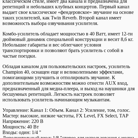
классическом стиле, имеет два канала и предназначена для
репетиций и небольших клубных концертов. Первый канал
выдает свое классическое «фендеровское» звучание на основе
таких усилителей, как Twin Reverb. Второй канал имеет
возможность выбора озвучивания усилителя.
Комбо-усилитель обладает мощностью в 40 Ватт, имеет 12-ти
дюймовый динамик специальной конструкции и весит 8,6 кг.
Небольшие габариты и вес облегчают условия
транспортировки и позволяют брать усилитель с собой в
частые поездки.
Обладая каналом для пользовательских настроек, усилитель
Champion 40, оснащен еще и великолепными эффектами,
помогающими улучшить и отполировать звучание. К
дополнительным возможностям можно отнести AUX вход,
предназначенный для медиа-плеера, и выход на наушники для
бесшумных репетиций. Легкость настроек позволяет
использовать усилитель начинающим музыкантам.
Управление:
Канал 1: Объем. Канал 2: Усиление, том, голос.
Мастер: высокие, низкие частоты, FX Level, FX Select, TAP
Напряжение:
220 В
Мощность:
40 Вт
Входы: один:
1/4 "
Дополнительный вход:
1/8 "стерео для использования с медиа-