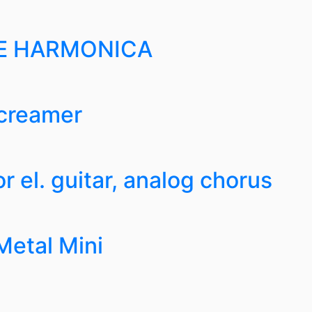
LE HARMONICA
creamer
 el. guitar, analog chorus
etal Mini