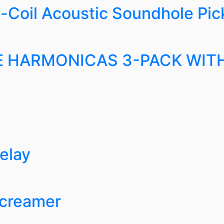
-Coil Acoustic Soundhole Pi
E HARMONICAS 3-PACK WIT
elay
Screamer