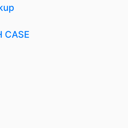
ckup
H CASE