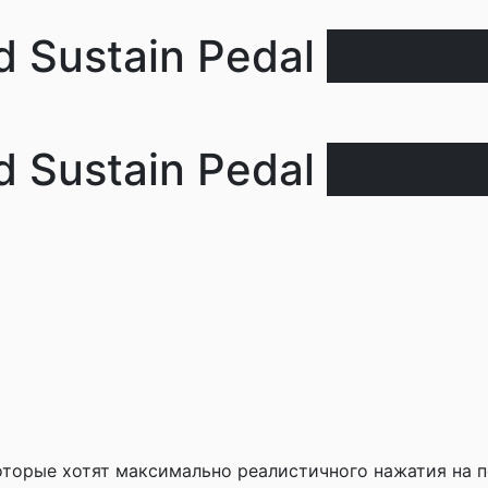
d Sustain Pedal
Нет в 
d Sustain Pedal
Нет в 
оторые хотят максимально реалистичного нажатия на п