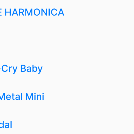
E HARMONICA
Cry Baby
etal Mini
dal