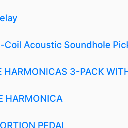
elay
-Coil Acoustic Soundhole Pi
E HARMONICAS 3-PACK WIT
LE HARMONICA
TORTION PEDAL