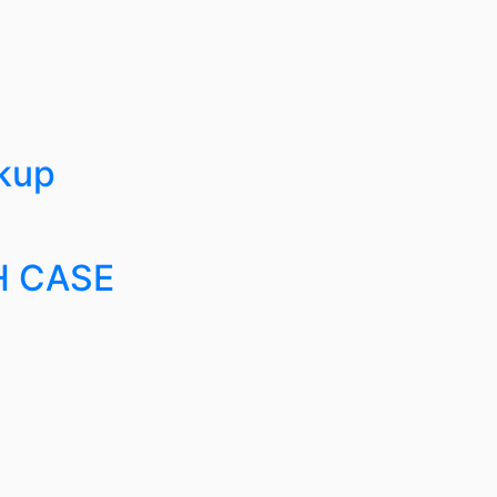
ckup
H CASE