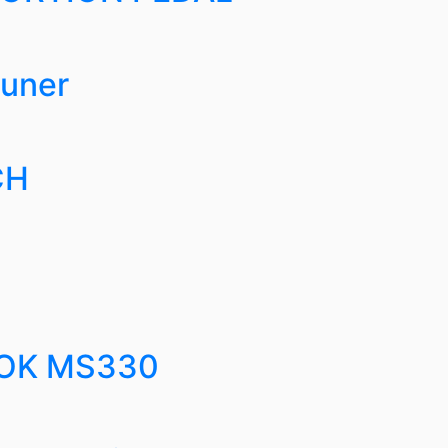
tuner
CH
LOK MS330