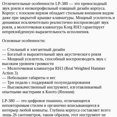
Отличительные особенности LP-380 — это превосходный
звук рояля и низкопрофильный изящный дизайн корпуса.
Корпус с плоским верхом обладает стильным внешним видом
даже при закрытой крышке клавиатуры. Мощный усилитель и
динамики исключительно реалистично воспроизводят звук
рояля, а молоточковая клавиатура Korg RH3 гарантирует
непревзойденную выразительность исполнения.
Основные особенности:
— Стильный и элегантный дизайн
— Богатый и выразительный звук акустического рояля
— Мощный усилитель, способный воспроизводить звук с
высоким уровнем громкости
— Молоточковая клавиатура RH3 (Real Weighted Hammer
Action 3)
— Небольшие габариты и вес
— Три педали с поддержкой полупедалирования
— Высококачественный инструмент, изготавливаемый
опытными мастерами в Киото (Япония)
LP-380 — это цифровое пианино, отличающееся
неповторимым стилем и органично вписывающееся в
интерьер любой комнаты. Глубина корпуса составляет всего
лишь 26 сантиметров, таким образом, этот инструмент не