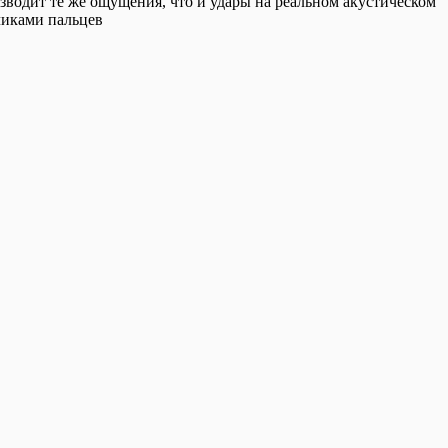
изводит те же ощущения, что и удары на реальном акустическом
чиками пальцев