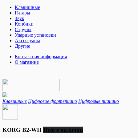
Клавишные
Гитары
Звук
Конбики
Струны
Ударные установки
Аксессуары
Другие
Контактная информация
О магазине
Клавишные
Цифровое фортепиано
Цифровые пианино
KORG B2-WH
Нет в наличии