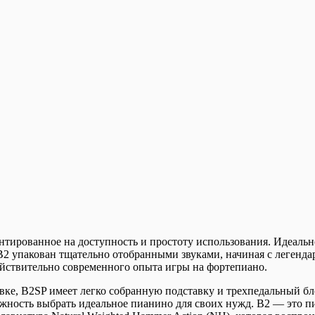
ированное на доступность и простоту использования. Идеально
2 упакован тщательно отобранными звуками, начиная с легенда
ействительно современного опыта игры на фортепиано.
вке, B2SP имеет легко собранную подставку и трехпедальный бл
можность выбрать идеальное пианино для своих нужд. B2 — это 