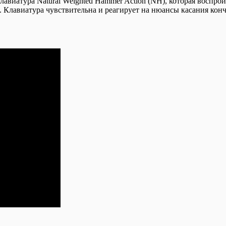
клавиатура Natural Weighted Hammer Action (NH), которая воспро
е. Клавиатура чувствительна и реагирует на нюансы касания кон