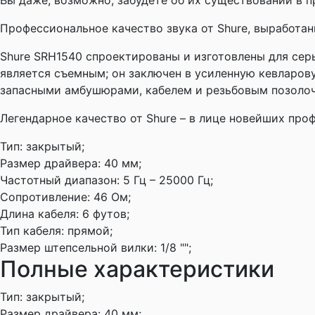
Вы даже, возможно, забудете об их существовании в п
Профессиональное качество звука от Shure, выработан
Shure SRH1540 спроектированы и изготовлены для сер
является съемным; он заключен в усиленную кевларов
запасными амбушюрами, кабелем и резьбовым позолоче
Легендарное качество от Shure – в лице новейших пр
Тип:
закрытый;
Размер драйвера:
40 мм;
Частотный диапазон:
5 Гц – 25000 Гц;
Сопротивление:
46 Ом;
Длина кабеля:
6 футов;
Тип кабеля:
прямой;
Размер штепсельной вилки:
1/8 "";
Полные характеристики
Тип:
закрытый;
Размер драйвера:
40 мм;