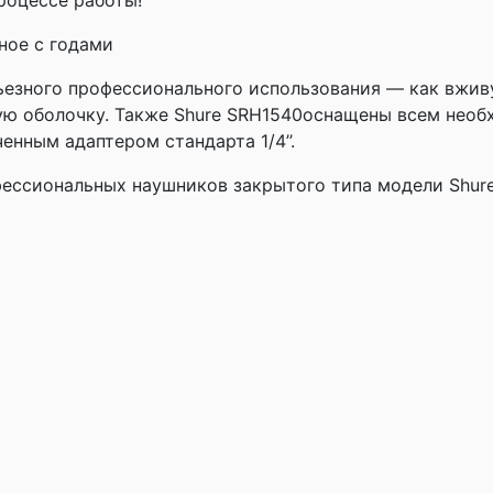
роцессе работы!
ное с годами
ьезного профессионального использования — как вживу
ую оболочку. Также Shure SRH1540оснащены всем необ
нным адаптером стандарта 1/4’’.
офессиональных наушников закрытого типа модели Shur