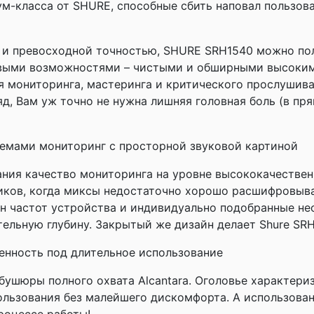
м-класса от SHURE, способные сбить наповал пользов
и превосходной точностью, SHURE SRH1540 можно пол
овыми возможностями – чистыми и обширными высоким
я мониторинга, мастеринга и критического прослушива
яд, Вам уж точно не нужна лишняя головная боль (в пр
темами мониторинг с просторной звуковой картиной
ания качество мониторинга на уровне высококачествен
иков, когда миксы недостаточно хорошо расшифровыва
он частот устройства и индивидуально подобранные н
тельную глубину. Закрытый же дизайн делает Shure S
ленность под длительное использование
ушюры полного охвата Alcantara. Оголовье характериз
льзования без малейшего дискомфорта. А использован