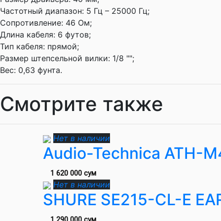
Частотный диапазон:
5 Гц – 25000 Гц;
Сопротивление:
46 Ом;
Длина кабеля:
6 футов;
Тип кабеля:
прямой;
Размер штепсельной вилки:
1/8 "";
Вес:
0,63 фунта.
Смотрите также
Нет в наличии
Audio-Technica ATH-
1 620 000 сум
Нет в наличии
SHURE SE215-CL-E EA
1 290 000 сум