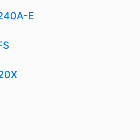
240A-E
FS
M20X