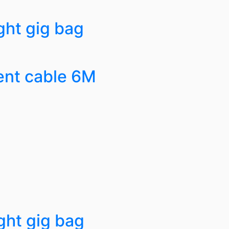
ht gig bag
nt cable 6M
ght gig bag