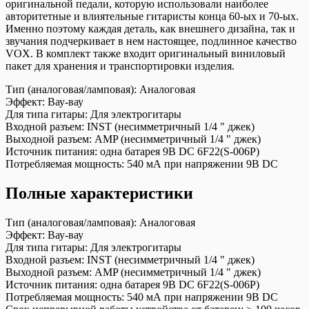
оригинальной педали, которую использовали наиболее
авторитетные и влиятельные гитаристы конца 60-ых и 70-ых.
Именно поэтому каждая деталь, как внешнего дизайна, так и
звучания подчеркивает в нем настоящее, подлинное качество
VOX. В комплект также входит оригинальный виниловый
пакет для хранения и транспортировки изделия.
Тип (аналоговая/ламповая):
Аналоговая
Эффект:
Вау-вау
Для типа гитары:
Для электрогитары
Входной разъем:
INST (несимметричный 1/4 " джек)
Выходной разъем:
AMP (несимметричный 1/4 " джек)
Источник питания:
одна батарея 9В DC 6F22(S-006P)
Потребляемая мощность:
540 мА при напряжении 9В DC
Полные характеристики
Тип (аналоговая/ламповая):
Аналоговая
Эффект:
Вау-вау
Для типа гитары:
Для электрогитары
Входной разъем:
INST (несимметричный 1/4 " джек)
Выходной разъем:
AMP (несимметричный 1/4 " джек)
Источник питания:
одна батарея 9В DC 6F22(S-006P)
Потребляемая мощность:
540 мА при напряжении 9В DC