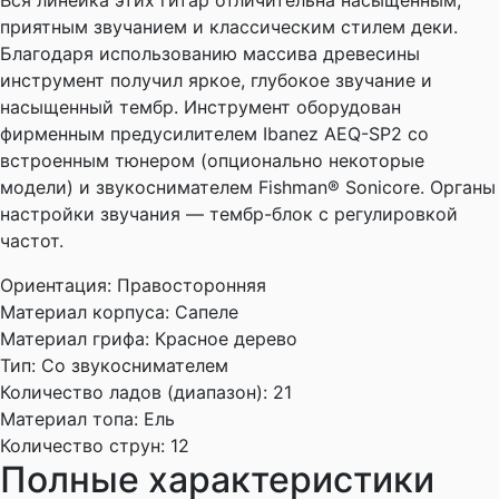
Вся линейка этих гитар отличительна насыщенным,
приятным звучанием и классическим стилем деки.
Благодаря использованию массива древесины
инструмент получил яркое, глубокое звучание и
насыщенный тембр. Инструмент оборудован
фирменным предусилителем Ibanez AEQ-SP2 со
встроенным тюнером (опционально некоторые
модели) и звукоснимателем Fishman® Sonicore. Органы
настройки звучания — тембр-блок с регулировкой
частот.
Ориентация:
Правосторонняя
Материал корпуса:
Сапеле
Материал грифа:
Красное дерево
Тип:
Со звукоснимателем
Количество ладов (диапазон):
21
Материал топа:
Ель
Количество струн:
12
Полные характеристики