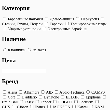
Категория
Барабанные палочки
Драм-машины
Перкуссия
Стойки, Стулья, Педали
Тарелки
Тренировочные пэды
Ударные установки
Электронные барабаны
Наличие
в наличии
на заказ
Цена
Бренд
Alesis
Alhambra
Alto
Audio-Technica
CAMPS
Cort
D'addario
Dynatone
ELIXIR
Epiphone
Ernie Ball
Essex
Fender
FLIGHT
Focusrite
GHS
Gibson
Ibanez
JACKSON
Kawai
K&M